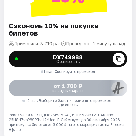
Сэкономь 10% на покупке
билетов
Применили: 8 710 раз
Проверено: 1 минуту назад
DX749988
Скопировать
1 шаг. Скопируйте промокод
от 1 700 ₽
на Яндекс Афише
2 шаг. Выберите билет и примените промокод
до оплаты
Реклама. ООО "ЯНДЕКС МУЗЫКА", ИНН: 9705121040 erid:
25H8d7vbP8SRTvHZrUcdLB
Действует до 30 сентября 2026
при покупке билетов от 3 000 ₽ на это мероприятие на Яндекс
Афише!