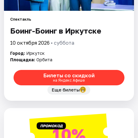
Города
Площадки
Спектакль
Боинг-Боинг в Иркутске
Артисты
10 октября 2026
• суббота
Рейтинги
Город:
Иркутск
Площадка:
Орбита
Билеты со скидкой
на Яндекс Афише
Еще билеты
ПРОМОКОД
10%