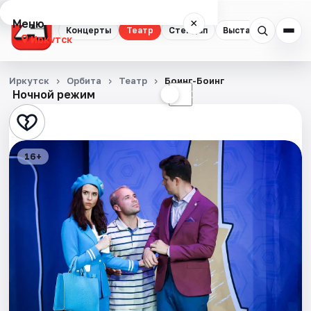
Меню
×
Концерты
Театр
Стендап
Выставки
Квест
Иркутск
Концерты
Иркутск
Орбита
Театр
Боинг-Боинг
Ночной режим
☀
☾
Театр
Стендап
16+
Выставки
Квесты
Спорт
События