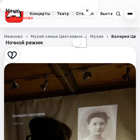
Меню
×
Концерты
Театр
Стендап
Выставки
Спорт
Иваново
Концерты
Иваново
Музей семьи Цветаевых
Музеи
Валерия Цве
Ночной режим
☀
☾
Театр
Стендап
Выставки
Спорт
События
Города