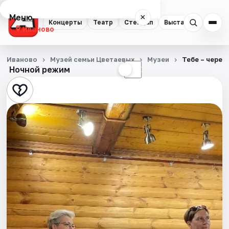
Меню
×
Концерты
Театр
Стендап
Выставки
Спорт
Иваново
Концерты
Иваново
Музей семьи Цветаевых
Музеи
Тебе – через
Ночной режим
☀
☾
Театр
Стендап
Выставки
Спорт
События
Города