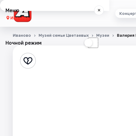
Меню
×
Концер
Иваново
Концерты
Иваново
Музей семьи Цветаевых
Музеи
Валерия 
Ночной режим
☀
☾
Театр
Стендап
Выставки
Спорт
События
Города