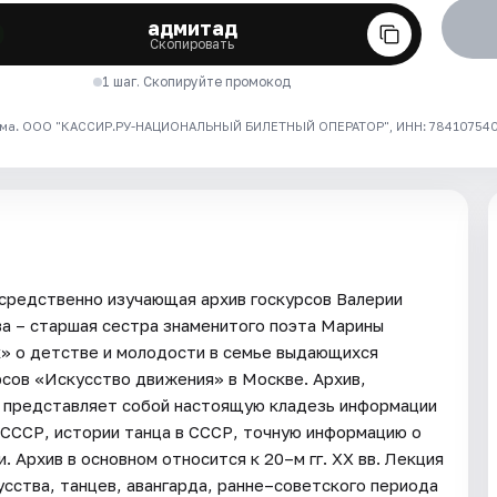
адмитад
Скопировать
1 шаг. Скопируйте промокод
ма. ООО "КАССИР.РУ-НАЦИОНАЛЬНЫЙ БИЛЕТНЫЙ ОПЕРАТОР", ИНН: 7841075409
средственно изучающая архив госкурсов Валерии
а – старшая сестра знаменитого поэта Марины
к» о детстве и молодости в семье выдающихся
рсов «Искусство движения» в Москве. Архив,
, представляет собой настоящую кладезь информации
в СССР, истории танца в СССР, точную информацию о
 Архив в основном относится к 20–м гг. XX вв. Лекция
сства, танцев, авангарда, ранне–советского периода