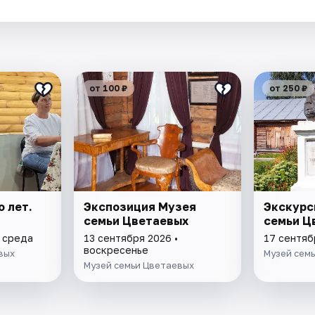
.
от 100 ₽
от 250 ₽
о лет.
Экспозиция Музея
Экскурс
семьи Цветаевых
семьи Ц
• среда
13 сентября 2026 •
17 сентяб
воскресенье
вых
Музей сем
Музей семьи Цветаевых