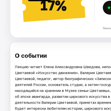
17%
Рекла
О событии
Лекцию читает Елена Александровна Шведова, непо
Цветаевой «Искусство движения». Валерия Цветаев
Цветаевой, педагог, автор биографических «Записо
деятелей России, основатель студии, а затем госку
находящийся на хранении в Музее семьи Цветаевых
об эпохе авангарда, развитии циркового искусства 
деятельности Валерии Цветаевой, приметах времени.
будет интересна любителям истории, циркового иску