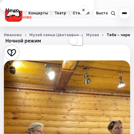
Меню
×
Концерты
Театр
Стендап
Выставки
Спорт
Иваново
Концерты
Иваново
Музей семьи Цветаевых
Музеи
Тебе – через
Ночной режим
☀
☾
Театр
Стендап
Выставки
Спорт
События
Города