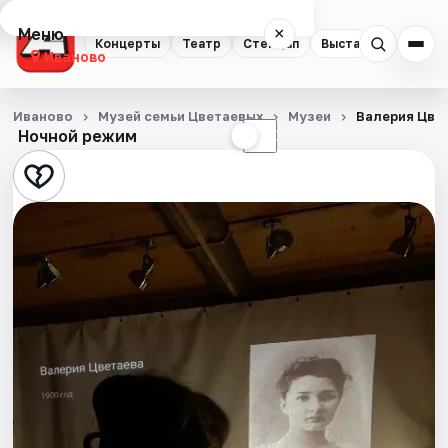
Меню
×
Концерты
Театр
Стендап
Выставки
Спорт
Иваново
Концерты
Иваново
Музей семьи Цветаевых
Музеи
Валерия Цве
Ночной режим
☀
☾
Театр
Стендап
Выставки
Спорт
События
Города