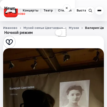
Меню
×
Концерты
Театр
Стендап
Выставки
Спорт
Иваново
Концерты
Иваново
Музей семьи Цветаевых
Музеи
Валерия Цве
Ночной режим
☀
☾
Театр
Стендап
Выставки
Спорт
События
Города