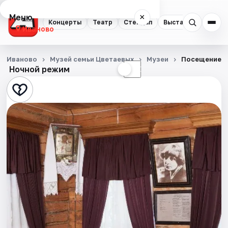
Меню
×
Концерты
Театр
Стендап
Выставки
Спорт
Иваново
Концерты
Иваново
Музей семьи Цветаевых
Музеи
Посещение э
Ночной режим
☀
☾
Театр
Стендап
Выставки
Спорт
События
Города