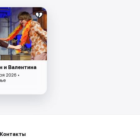
н и Валентина
ря 2026 •
нье
Контакты