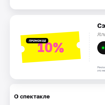
Города
Площадки
Сэ
Артисты
П
ПРОМОКОД
10%
Рейтинги
Рекла
это м
О спектакле