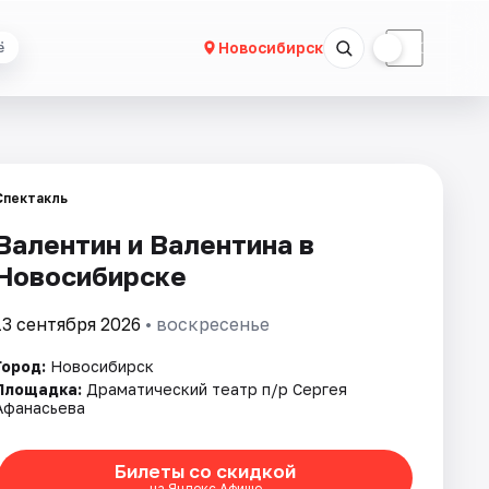
☀
☾
Новосибирск
ё
Спектакль
Валентин и Валентина в
Новосибирске
13 сентября 2026
• воскресенье
Город:
Новосибирск
Площадка:
Драматический театр п/р Сергея
Афанасьева
Билеты со скидкой
на Яндекс Афише