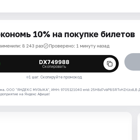
кономь 10% на покупке билетов
рименили: 8 243 раз
Проверено: 1 минуту назад
DX749988
Скопировать
1 шаг. Скопируйте промокод
ма. ООО "ЯНДЕКС МУЗЫКА", ИНН: 9705121040 erid: 25H8d7vbP8SRTvHZrUcdLB
ероприятие на Яндекс Афише!