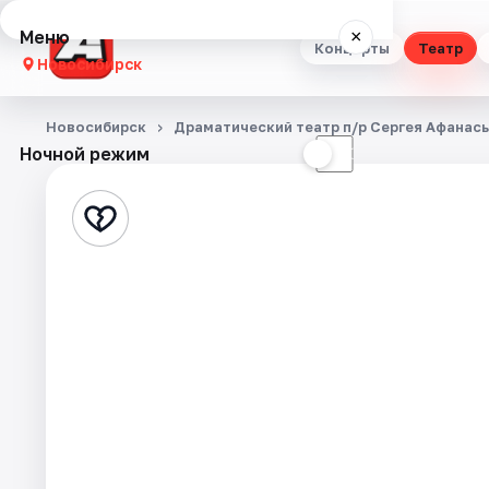
Меню
×
Концерты
Театр
Новосибирск
Концерты
Новосибирск
Драматический театр п/р Сергея Афанас
Ночной режим
☀
☾
Театр
Стендап
Выставки
Квесты
Экскурсии
Спорт
События