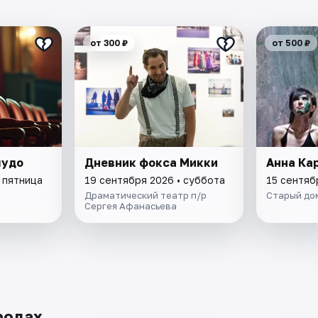
от 300 ₽
от 500 ₽
чудо
Дневник фокса Микки
Анна Ка
 пятница
19 сентября 2026 • суббота
15 сентяб
Драматический театр п/р
Старый до
Сергея Афанасьева
родах