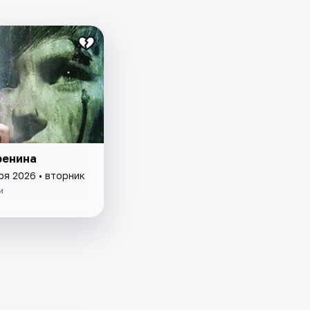
ренина
ря 2026 • вторник
м