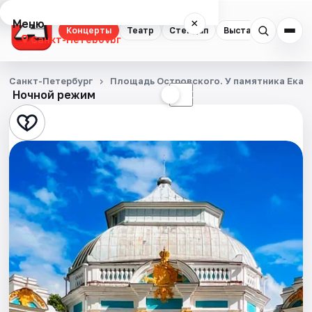
Меню
×
Концерты
Театр
Стендап
Выставки
Квест
Санкт-Петербург
Концерты
Санкт-Петербург
Площадь Островского. У памятника Екате
Ночной режим
☀
☾
Театр
Стендап
Выставки
Квесты
Экскурсии
Спорт
События