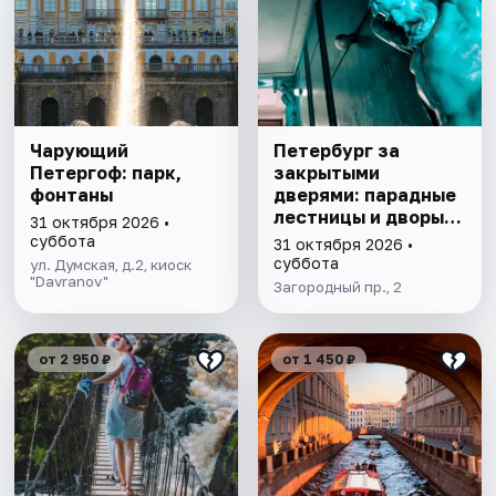
Чарующий
Петербург за
Петергоф: парк,
закрытыми
фонтаны
дверями: парадные
лестницы и дворы-
31 октября 2026 •
колодцы
суббота
31 октября 2026 •
суббота
ул. Думская, д.2, киоск
"Davranov"
Загородный пр., 2
от 2 950 ₽
от 1 450 ₽