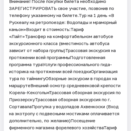
Внимание! После покупки билета необходимо
ЗАРЕГИСТРИРОВАТЬ свое участие, позвонив по
телефону указанному на билете.Тур на 1 день «В
Рускеалу на ретропоезде: Водопады и мраморный
каньон»Входит в стоимость:Тариф
«Лайт»Трансфер на комфортабельном автобусе
экскурсионного класса (вместимость автобуса
зависит от набора группы)Трассовая экскурсия на
протяжении всей программыПодготовленная
программа тураУслуги профессионального гида-
историка на протяжении всей поездкиОрганизация
тура по таймингуОбзорные экскурсии в городах на
маршрутеВнешний осмотр средневековой крепости
Корела-КексгольмТрассовая обзорная экскурсия по
ПриозерскуТрассовая обзорная экскурсия по г.
СортавалаПрогулка у водопадов Ахвенкоски (Вход
на экотропу с подвесными мостиками оплачивается
дополнительно, по желанию)Посещение
фирменного магазина форелевого хозяйстваТариф