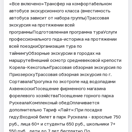
«Все включено»Трансфер на комфортабельном
автобусе экскурсионного класса (вместимость
автобуса зависит от набора группы)Трассовая
экскурсия на протяжении всей
программыПодготовленная программа тураУслуги
профессионального гида-историка на протяжении
всей поездкиОрганизация тура по
таймингуОбзорные экскурсии в городах на
маршрутеВнешний осмотр средневековой крепости
Корела-КексгольмТрассовая обзорная экскурсия по
ПриозерскуТрассовая обзорная экскурсия по г.
СортавалаПрогулка по экотропе над водопадами
АхвенкоскиПосещение фирменного магазина
форелевого хозяйстваПосещение горного парка
РускеалаКомплексный обедОплачивается
дополнительно Тариф «Лайт»:При посадке
гиду:Входной билет в парк Рускеала - взрослые 750
руб., лица 60+ и студенты 650 руб., школьники 7+
550 руб., дети до 7 лет бесплатно.По