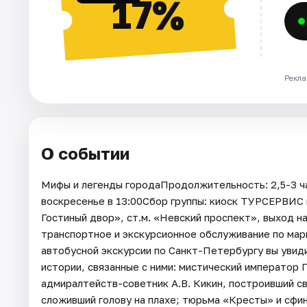
17%
Рекла
О событии
Мифы и легенды городаПродолжительность: 2,5-3 ча
воскресенье в 13:00Сбор группы: киоск ТУРСЕРВИС н
Гостиный двор», ст.м. «Невский проспект», выход н
транспортное и экскурсионное обслуживание по ма
автобусной экскурсии по Санкт-Петербургу вы увид
истории, связанные с ними: мистический император 
адмиралтейств-советник А.В. Кикин, построивший св
сложивший голову на плахе; тюрьма «Кресты» и сфи