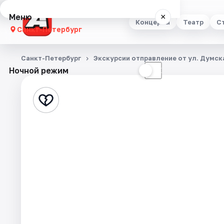
Меню
×
Концерты
Театр
С
Санкт-Петербург
Концерты
Санкт-Петербург
Экскурсии отправление от ул. Думска
Ночной режим
☀
☾
Театр
Стендап
Выставки
Квесты
Экскурсии
Спорт
События