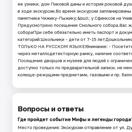
ее узники; дом Пиковой дамы и история роковой дуэ
в ходе экскурсии.Во время экскурсии запланированы 
памятника Чижику-Пыжику;&bull; у Сфинксов на Унив
Предусмотрено посещение Смольного собора.Вас жд
собораПри себе обязательно иметь паспорт и доку
категорий:Школьники - дети от 7-15 летДошкольн
ТОЛЬКО НА РУССКОМ ЯЗЫКЕ!Внимание: - Посетител
через металлодетекторную рамку, наличие соответ
Посещение дворцов и музеев для людей с ограниче
доступно только по предварительной записи, не мен
колюще-режущими предметами, газовыми и пр. балл
Вопросы и ответы
Где пройдет событие Мифы и легенды города
Место проведения:
Экскурсии отправление от ул. Ду