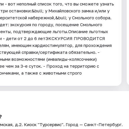
ли - вот неполный список того, что вы сможете узнать
три остановки:&bull; у Михайловского замка и/или у
ерситетской набережной,&bull; у Смольного собора.
ет: экскурсия по городу, посещение Смольного
менты, подтверждающие льготы.Описание льготных
ики - дети от 2 до 6 летЭКСКУРСИЯ ПРОВОДИТСЯ
ям, имеющим кардиостимулятор, для прохождения
ствующей справки/сертификата обязательно. -
нными возможностями (инвалиды-колясочники)
ее чем за 3-е суток. - Проход на территорию с
ончиками, а также с животными строго
?
мская, д.2. Киоск "Турсервис"
. Город — Санкт-Петербург.