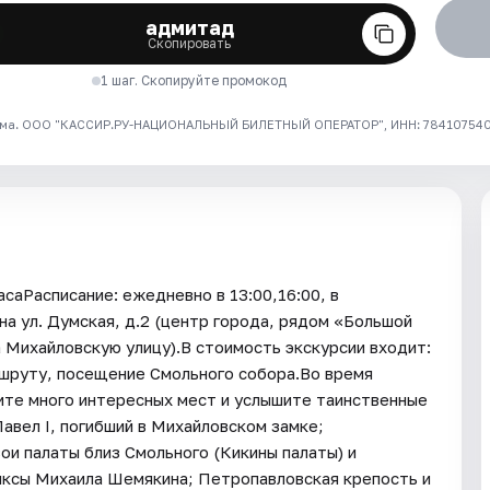
адмитад
Скопировать
1 шаг. Скопируйте промокод
ма. ООО "КАССИР.РУ-НАЦИОНАЛЬНЫЙ БИЛЕТНЫЙ ОПЕРАТОР", ИНН: 7841075409
саРасписание: ежедневно в 13:00,16:00, в
а ул. Думская, д.2 (центр города, рядом «Большой
а Михайловскую улицу).В стоимость экскурсии входит:
ршруту, посещение Смольного собора.Во время
ите много интересных мест и услышите таинственные
Павел I, погибший в Михайловском замке;
ои палаты близ Смольного (Кикины палаты) и
нксы Михаила Шемякина; Петропавловская крепость и