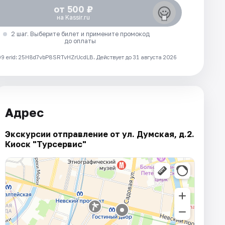
от 500 ₽
на Kassir.ru
2 шаг. Выберите билет и примените промокод
до оплаты
 erid: 25H8d7vbP8SRTvHZrUcdLB.
Действует до 31 августа 2026
Адрес
Экскурсии отправление от ул. Думская, д.2.
Киоск "Турсервис"