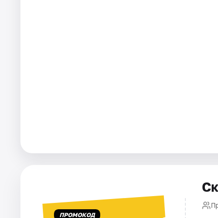
Города
Площадки
Артисты
Рейтинги
Ск
П
ПРОМОКОД