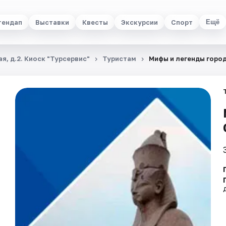
тендап
Выставки
Квесты
Экскурсии
Спорт
Ещё
я, д.2. Киоск "Турсервис"
Туристам
Мифы и легенды горо