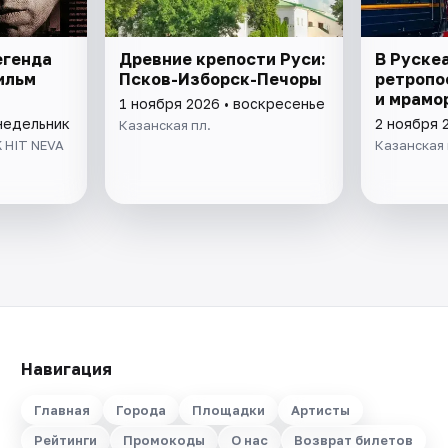
егенда
Древние крепости Руси:
В Руске
ильм
Псков-Изборск-Печоры
ретропо
и мрамо
1 ноября 2026 • воскресенье
онедельник
2 ноября 
Казанская пл.
 HIT NEVA
Казанская 
Навигация
Главная
Города
Площадки
Артисты
Рейтинги
Промокоды
О нас
Возврат билетов