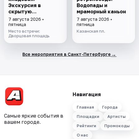
Экскурсия в
Водопады и
скрытую
мраморный каньон
сокровищницу
7 августа 2026 •
7 августа 2026 •
Эрмитажа с
пятница
пятница
билетом в музей
Место встречи:
Казанская пл.
Дворцовая площадь
→
Все мероприятия в Санкт-Петербурге
Навигация
Главная
Города
Самые яркие события в
Площадки
Артисты
вашем городе.
Рейтинги
Промокоды
О нас