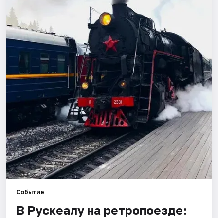
Города
Площадки
Артисты
Рейтинги
Событие
В Рускеалу на ретропоезде: