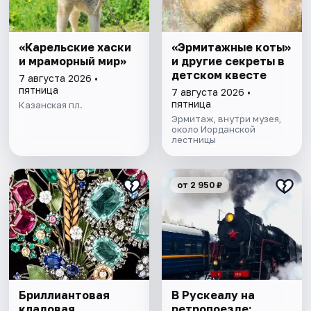
«Карельские хаски
«Эрмитажные коты»
и мраморный мир»
и другие секреты в
детском квесте
7 августа 2026 •
пятница
7 августа 2026 •
пятница
Казанская пл.
Эрмитаж, внутри музея,
около Иорданской
лестницы
от 2 950 ₽
Бриллиантовая
В Рускеалу на
кладовая.
ретропоезде: