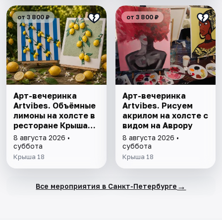
от 3 800 ₽
от 3 800 ₽
Арт-вечеринка
Арт-вечеринка
Artvibes. Объёмные
Artvibes. Рисуем
лимоны на холсте в
акрилом на холсте с
ресторане Крыша
видом на Аврору
18
8 августа 2026 •
8 августа 2026 •
суббота
суббота
Крыша 18
Крыша 18
→
Все мероприятия в Санкт-Петербурге