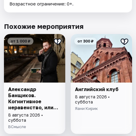
Возрастное ограничение: 0+.
Похожие мероприятия
от 1 000 ₽
от 300 ₽
Александр
Английский клуб
Банщиков.
8 августа 2026 •
Когнитивное
суббота
неравенство, или
Яани Кирик
почему умные
8 августа 2026 •
умнеют, а глупые
суббота
глупеют
ВСмысле