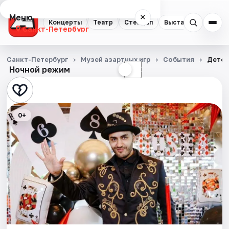
Меню
×
Концерты
Театр
Стендап
Выставки
Квест
Санкт-Петербург
Концерты
Санкт-Петербург
Музей азартных игр
События
Детск
Ночной режим
☀
☾
Театр
Стендап
0+
Выставки
Квесты
Экскурсии
Спорт
События