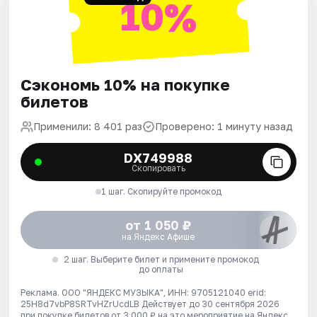
10%
Сэкономь 10% на покупке
билетов
Применили: 8 401 раз
Проверено: 1 минуту назад
DX749988
Скопировать
1 шаг. Скопируйте промокод
от 1 050 ₽
на Яндекс Афише
2 шаг. Выберите билет и примените промокод
до оплаты
Реклама. ООО "ЯНДЕКС МУЗЫКА", ИНН: 9705121040 erid:
25H8d7vbP8SRTvHZrUcdLB
Действует до 30 сентября 2026
при покупке билетов от 3 000 ₽ на это мероприятие на Яндекс