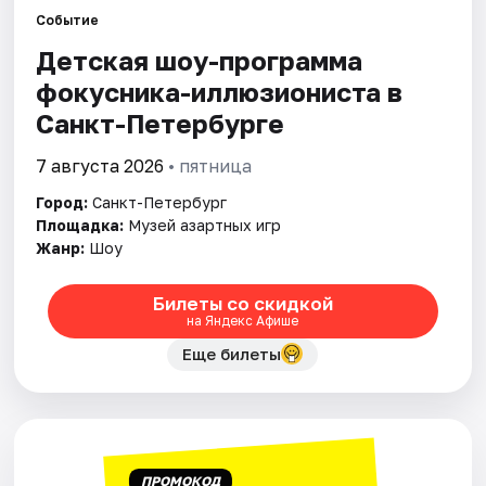
Событие
Детская шоу-программа
Города
фокусника-иллюзиониста в
Площадки
Санкт-Петербурге
Артисты
7 августа 2026
• пятница
Город:
Санкт-Петербург
Рейтинги
Площадка:
Музей азартных игр
Жанр:
Шоу
Билеты со скидкой
на Яндекс Афише
Еще билеты
ПРОМОКОД