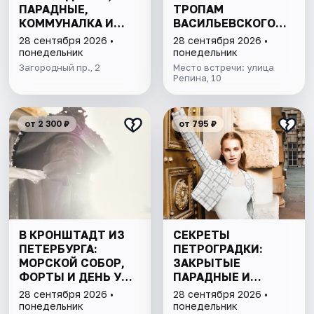
ПАРАДНЫЕ,
ТРОПАМ
КОММУНАЛКА И
ВАСИЛЬЕВСКОГО
КРЫША
ОСТРОВА"
28 сентября 2026 •
28 сентября 2026 •
понедельник
понедельник
Загородный пр., 2
Место встречи: улица
Репина, 10
от 2 300 ₽
от 795 ₽
В КРОНШТАДТ ИЗ
СЕКРЕТЫ
ПЕТЕРБУРГА:
ПЕТРОГРАДКИ:
МОРСКОЙ СОБОР,
ЗАКРЫТЫЕ
ФОРТЫ И ДЕНЬ У
ПАРАДНЫЕ И
ФИНСКОГО ЗАЛИВА.
ДВОРЫ-КОЛОДЦЫ
28 сентября 2026 •
28 сентября 2026 •
ВСЁ ВКЛЮЧЕНО
понедельник
понедельник