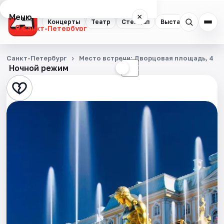
Меню
×
Концерты
Театр
Стендап
Выставки
Квест
Санкт-Петербург
Концерты
Санкт-Петербург
Место встречи: Дворцовая площадь, 4
Ночной режим
☀
☾
Театр
Стендап
Выставки
Квесты
Экскурсии
Спорт
События