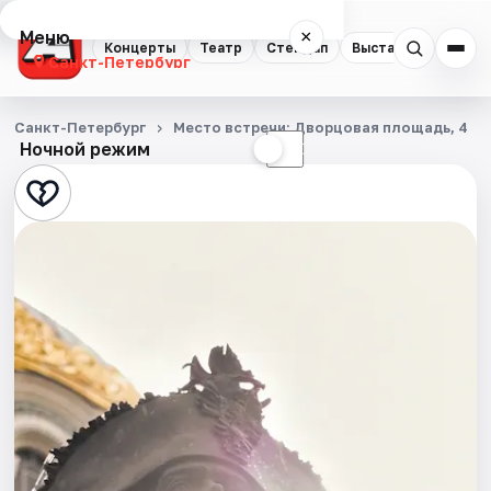
Меню
×
Концерты
Театр
Стендап
Выставки
Квест
Санкт-Петербург
Концерты
Санкт-Петербург
Место встречи: Дворцовая площадь, 4
Ночной режим
☀
☾
Театр
Стендап
Выставки
Квесты
Экскурсии
Спорт
События