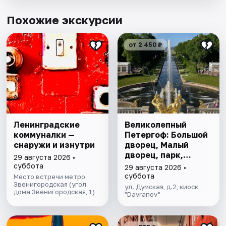
Похожие экскурсии
от 2 450 ₽
Ленинградские
Великолепный
коммуналки —
Петергоф: Большой
снаружи и изнутри
дворец, Малый
дворец, парк,
29 августа 2026 •
фонтаны
суббота
29 августа 2026 •
суббота
Место встречи метро
Звенигородская (угол
ул. Думская, д.2, киоск
дома Звенигородская, 1)
"Davranov"