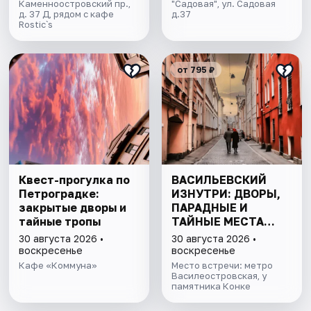
Каменноостровский пр.,
"Садовая", ул. Садовая
д. 37 Д, рядом с кафе
д.37
Rostic`s
от 795 ₽
Квест-прогулка по
ВАСИЛЬЕВСКИЙ
Петроградке:
ИЗНУТРИ: ДВОРЫ,
закрытые дворы и
ПАРАДНЫЕ И
тайные тропы
ТАЙНЫЕ МЕСТА
ОСТРОВА
30 августа 2026 •
30 августа 2026 •
воскресенье
воскресенье
Кафе «Коммуна»
Место встречи: метро
Василеостровская, у
памятника Конке