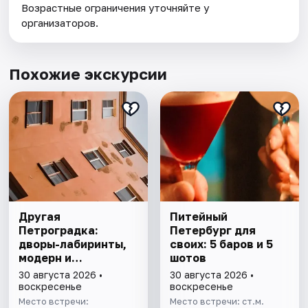
Возрастные ограничения уточняйте у
организаторов.
Похожие экскурсии
Другая
Питейный
Петроградка:
Петербург для
дворы-лабиринты,
своих: 5 баров и 5
модерн и
шотов
киноистории в мини
30 августа 2026 •
30 августа 2026 •
группе
воскресенье
воскресенье
Место встречи:
Место встречи: ст.м.