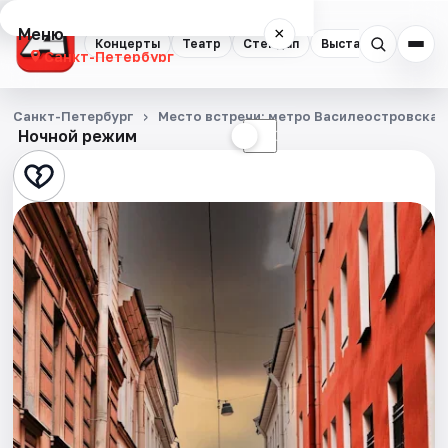
Меню
×
Концерты
Театр
Стендап
Выставки
Квест
Санкт-Петербург
Концерты
Санкт-Петербург
Место встречи: метро Василеостровская,
Ночной режим
☀
☾
Театр
Стендап
Выставки
Квесты
Экскурсии
Спорт
События