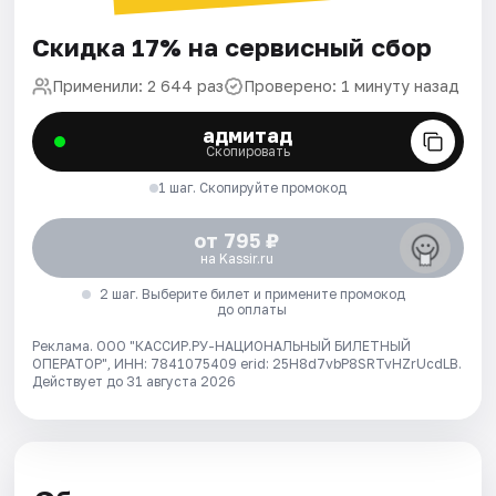
Скидка 17% на сервисный сбор
Применили: 2 644 раз
Проверено: 1 минуту назад
адмитад
Скопировать
1 шаг. Скопируйте промокод
от 795 ₽
на Kassir.ru
2 шаг. Выберите билет и примените промокод
до оплаты
Реклама. ООО "КАССИР.РУ-НАЦИОНАЛЬНЫЙ БИЛЕТНЫЙ
ОПЕРАТОР", ИНН: 7841075409 erid: 25H8d7vbP8SRTvHZrUcdLB.
Действует до 31 августа 2026