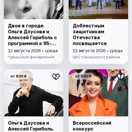
Двое в городе.
Доблестным
Ольга Дзусова и
защитникам
Алексей Гориболь с
Отечества
программой к 95-
посвящается
летию со дня
12 августа 2026 • среда
12 августа 2026 • среда
рождения Микаэла
Чувашская филармония
ЦКС Канашского района
Таривердиева
от 800 ₽
от 800 ₽
Ольга Дзусова и
Всероссийский
Алексей Гориболь.
конкурс