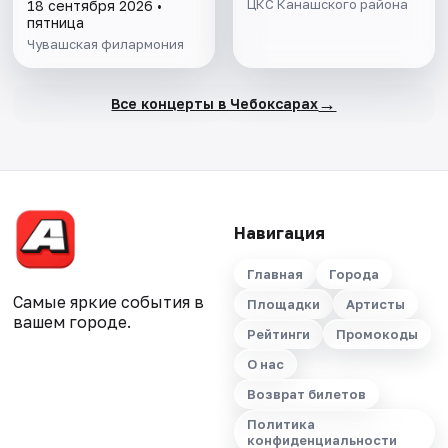
ансамбля песни и
ЦКС Канашского района
18 сентября 2026 •
танца Калмыкии
пятница
«Тюльпан": Золотой
Чувашская филармония
фонд
→
Все концерты в Чебоксарах
Навигация
Главная
Города
Самые яркие события в
Площадки
Артисты
вашем городе.
Рейтинги
Промокоды
О нас
Возврат билетов
Политика
конфиденциальности