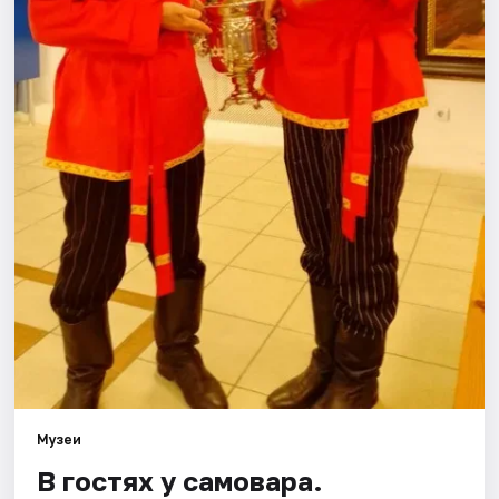
Города
Площадки
Артисты
Рейтинги
Музеи
В гостях у самовара.