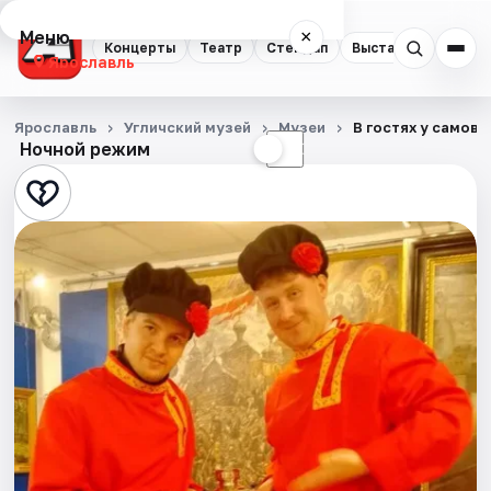
Меню
×
Концерты
Театр
Стендап
Выставки
Квест
Ярославль
Концерты
Ярославль
Угличский музей
Музеи
В гостях у самов
Ночной режим
☀
☾
Театр
Стендап
Выставки
Квесты
Экскурсии
События