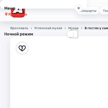
Меню
×
Концерты
Те
Ярославль
Концерты
Ярославль
Угличский музей
Музеи
В гостях у са
Ночной режим
☀
☾
Театр
Стендап
Выставки
Квесты
Экскурсии
События