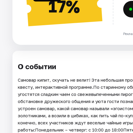
17%
Рекла
О событии
Самовар кипит, скучать не велит! Эта небольшая пр
квесту, интерактивной программе.По старинному об
угостятся сладким чаем со свежевыпеченными пирога
обстановке дружеского общения и уюта гости познак
устроен самовар, какой самовар называли «эгоистом
золотниками, а возили в цибиках, как пить чай по-куп
конечно, всех участников ждут веселые чайные игр
работы:Понедельник – четверг: с 10:00 до 18:00Пятн