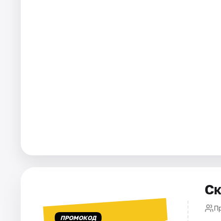
Города
Площадки
Артисты
Рейтинги
Ск
П
ПРОМОКОД