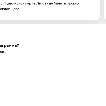
по Пушкинской карте.Льготные билеты можно
ерждающего
рограмма?
вль.