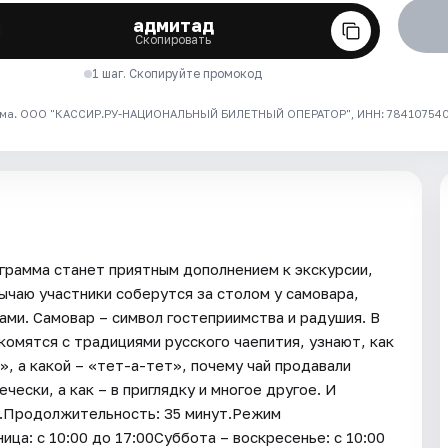
адмитад
Скопировать
1 шаг. Скопируйте промокод
ма. ООО "КАССИР.РУ-НАЦИОНАЛЬНЫЙ БИЛЕТНЫЙ ОПЕРАТОР", ИНН: 7841075409
ограмма станет приятным дополнением к экскурсии,
ычаю участники соберутся за столом у самовара,
ми. Самовар – символ гостеприимства и радушия. В
омятся с традициями русского чаепития, узнают, как
», а какой – «тет-а-тет», почему чай продавали
ечески, а как – в приглядку и многое другое. И
ы.Продолжительность: 35 минут.Режим
ица: с 10:00 до 17:00Суббота – воскресенье: с 10:00