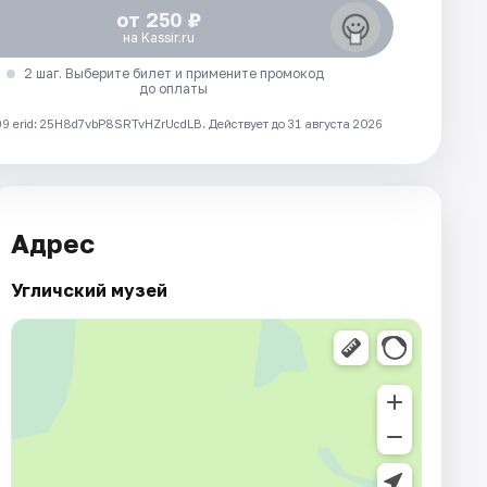
от 250 ₽
на Kassir.ru
2 шаг. Выберите билет и примените промокод
до оплаты
 erid: 25H8d7vbP8SRTvHZrUcdLB.
Действует до 31 августа 2026
Адрес
Угличский музей