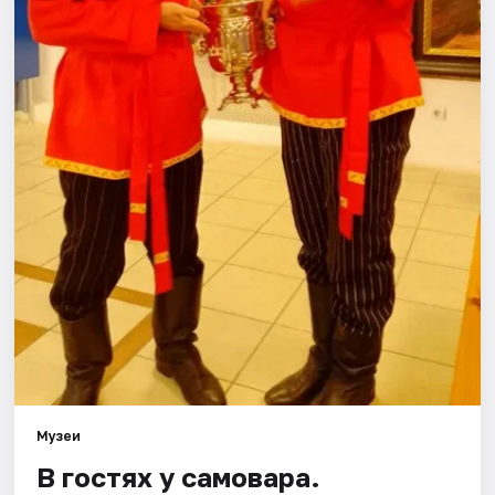
Города
Площадки
Артисты
Рейтинги
Музеи
В гостях у самовара.