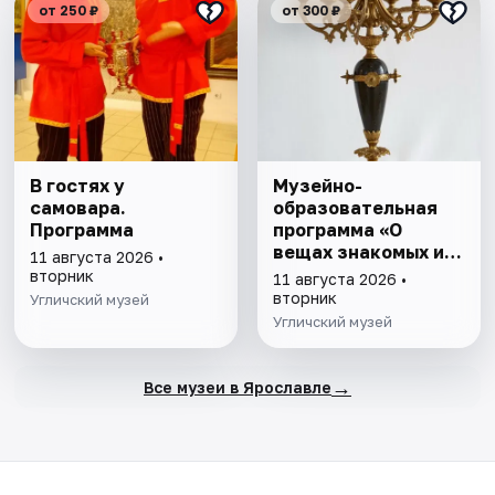
от 250 ₽
от 300 ₽
В гостях у
Музейно-
самовара.
образовательная
Программа
программа «О
вещах знакомых и
11 августа 2026 •
вещах забытых»
вторник
11 августа 2026 •
вторник
Угличский музей
Угличский музей
→
Все музеи в Ярославле