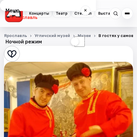
Меню
×
Концерты
Театр
Стендап
Выставки
Квест
Ярославль
Концерты
Ярославль
Угличский музей
Музеи
В гостях у самов
Ночной режим
☀
☾
Театр
Стендап
Выставки
Квесты
Экскурсии
События