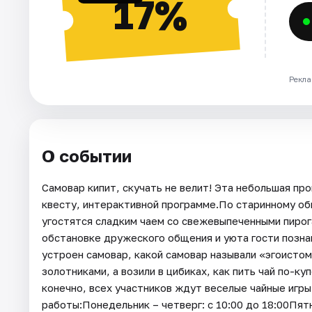
17%
Рекла
О событии
Самовар кипит, скучать не велит! Эта небольшая пр
квесту, интерактивной программе.По старинному об
угостятся сладким чаем со свежевыпеченными пирога
обстановке дружеского общения и уюта гости познак
устроен самовар, какой самовар называли «эгоистом
золотниками, а возили в цибиках, как пить чай по-куп
конечно, всех участников ждут веселые чайные игр
работы:Понедельник – четверг: с 10:00 до 18:00Пятн