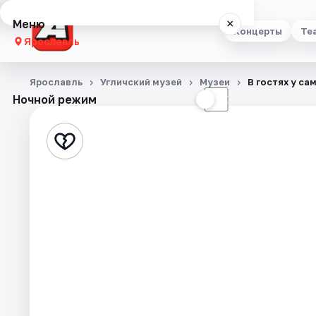
Меню
×
Концерты
Те
Ярославль
Концерты
Ярославль
Угличский музей
Музеи
В гостях у са
Ночной режим
☀
☾
Театр
Стендап
Выставки
Квесты
Экскурсии
События