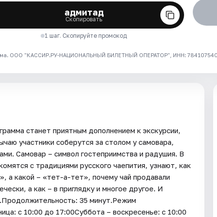
адмитад
Скопировать
1 шаг. Скопируйте промокод
ма. ООО "КАССИР.РУ-НАЦИОНАЛЬНЫЙ БИЛЕТНЫЙ ОПЕРАТОР", ИНН: 7841075409
ограмма станет приятным дополнением к экскурсии,
ычаю участники соберутся за столом у самовара,
ми. Самовар – символ гостеприимства и радушия. В
омятся с традициями русского чаепития, узнают, как
», а какой – «тет-а-тет», почему чай продавали
ечески, а как – в приглядку и многое другое. И
ы.Продолжительность: 35 минут.Режим
ица: с 10:00 до 17:00Суббота – воскресенье: с 10:00