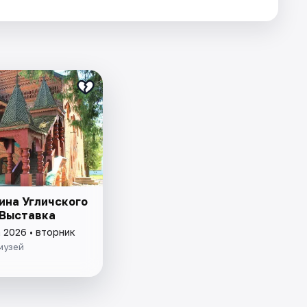
на Угличского
 Выставка
 2026 • вторник
музей