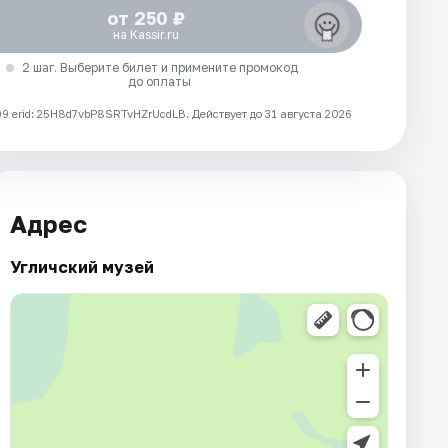
от 250 ₽
на Kassir.ru
2 шаг. Выберите билет и примените промокод
до оплаты
 erid: 25H8d7vbP8SRTvHZrUcdLB.
Действует до 31 августа 2026
Адрес
Угличский музей