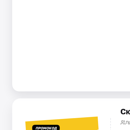
Города
Площадки
Артисты
Рейтинги
Ск
П
ПРОМОКОД