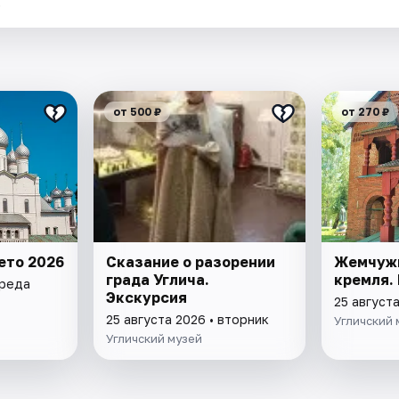
.
от 500 ₽
от 270 ₽
ето 2026
Сказание о разорении
Жемчужи
града Углича.
кремля.
среда
Экскурсия
25 августа
25 августа 2026 • вторник
Угличский 
Угличский музей