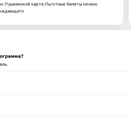
по Пушкинской карте.Льготные билеты можно
ерждающего
рограмма?
вль.