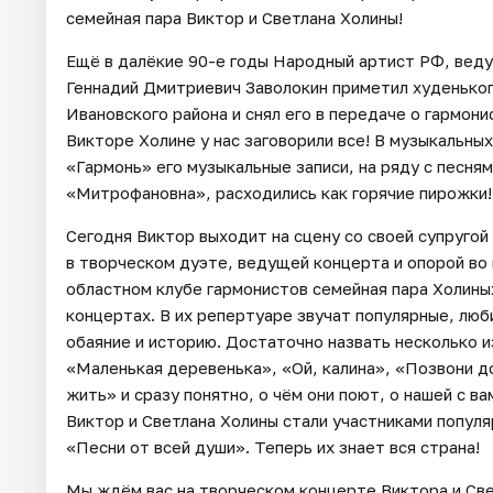
семейная пара Виктор и Светлана Холины!
Ещё в далёкие 90-е годы Народный артист РФ, веду
Геннадий Дмитриевич Заволокин приметил худеньког
Ивановского района и снял его в передаче о гармон
Викторе Холине у нас заговорили все! В музыкальны
«Гармонь» его музыкальные записи, на ряду с песня
«Митрофановна», расходились как горячие пирожки!
Сегодня Виктор выходит на сцену со своей супруго
в творческом дуэте, ведущей концерта и опорой во
областном клубе гармонистов семейная пара Холины
концертах. В их репертуаре звучат популярные, лю
обаяние и историю. Достаточно назвать несколько и
«Маленькая деревенька», «Ой, калина», «Позвони д
жить» и сразу понятно, о чём они поют, о нашей с в
Виктор и Светлана Холины стали участниками попул
«Песни от всей души». Теперь их знает вся страна!
Мы ждём вас на творческом концерте Виктора и Све