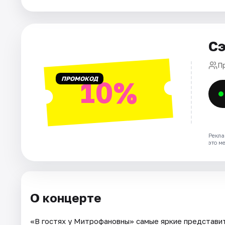
Города
Сэ
Площадки
П
Артисты
ПРОМОКОД
10%
Рейтинги
Рекла
это м
О концерте
«В гостях у Митрофановны» самые яркие представит