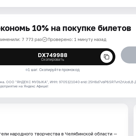
кономь 10% на покупке билетов
рименили: 7 773 раз
Проверено: 1 минуту назад
DX749988
Скопировать
1 шаг. Скопируйте промокод
ма. ООО "ЯНДЕКС МУЗЫКА", ИНН: 9705121040 erid: 25H8d7vbP8SRTvHZrUcdLB
ероприятие на Яндекс Афише!
ели народного творчества в Челябинской области —