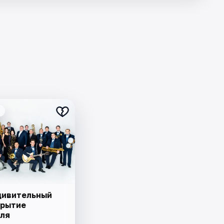
дивительный
крытие
ля