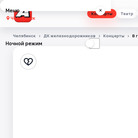
Меню
×
Концерты
Театр
Челябинск
Концерты
Челябинск
ДК железнодорожников
Концерты
В 
Ночной режим
☀
☾
Театр
Стендап
Выставки
Квесты
Экскурсии
Спорт
События