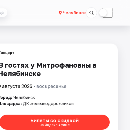
☀
☾
Челябинск
щё
Концерт
В гостях у Митрофановны в
Челябинске
9 августа 2026
• воскресенье
Город:
Челябинск
Площадка:
ДК железнодорожников
Билеты со скидкой
на Яндекс Афише