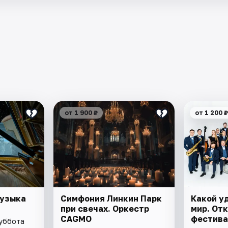
от 1 900 ₽
от 1 200 ₽
Музыка
Симфония Линкин Парк
Какой у
при свечах. Оркестр
мир. От
CAGMO
фестива
суббота