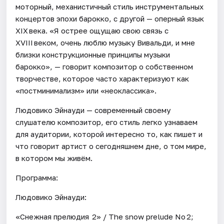
моторный, механистичный стиль инструментальных
концертов эпохи барокко, с другой — оперный язык
XIX века. «Я острее ощущаю свою связь с
XVIII веком, очень люблю музыку Вивальди, и мне
близки конструкционные принципы музыки
барокко», — говорит композитор о собственном
творчестве, которое часто характеризуют как
«постминимализм» или «неоклассика».
Людовико Эйнауди — современный своему
слушателю композитор, его стиль легко узнаваем
для аудитории, которой интересно то, как пишет и
что говорит артист о сегодняшнем дне, о том мире,
в котором мы живём.
Программа:
Людовико Эйнауди:
«Снежная прелюдия 2» / The snow prelude No 2;