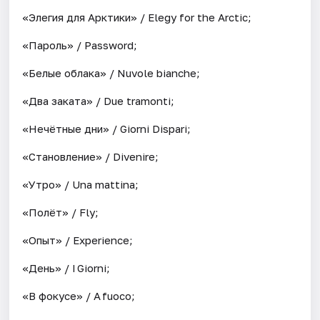
«Элегия для Арктики» / Elegy for the Arctic;
«Пароль» / Password;
«Белые облака» / Nuvole bianche;
«Два заката» / Due tramonti;
«Нечётные дни» / Giorni Dispari;
«Становление» / Divenire;
«Утро» / Una mattina;
«Полёт» / Fly;
«Опыт» / Experience;
«День» / I Giorni;
«В фокусе» / A fuoco;