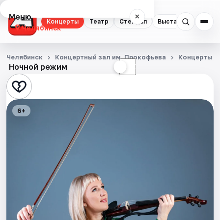
Меню
×
Концерты
Театр
Стендап
Выставки
Квест
Челябинск
Концерты
Челябинск
Концертный зал им. Прокофьева
Концерты
Ночной режим
☀
☾
Театр
Стендап
6+
Выставки
Квесты
Экскурсии
Спорт
События