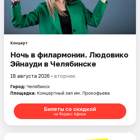
Города
Площадки
Концерт
Артисты
Ночь в филармонии. Людовико
Рейтинги
Эйнауди в Челябинске
18 августа 2026
• вторник
Город:
Челябинск
Площадка:
Концертный зал им. Прокофьева
Билеты со скидкой
на Яндекс Афише