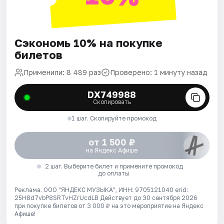
Сэкономь 10% на покупке
билетов
Применили: 8 489 раз
Проверено: 1 минуту назад
DX749988
Скопировать
1 шаг. Скопируйте промокод
от 1 500 ₽
на Яндекс Афише
2 шаг. Выберите билет и примените промокод
до оплаты
Реклама. ООО "ЯНДЕКС МУЗЫКА", ИНН: 9705121040 erid:
25H8d7vbP8SRTvHZrUcdLB
Действует до 30 сентября 2026
при покупке билетов от 3 000 ₽ на это мероприятие на Яндекс
Афише!