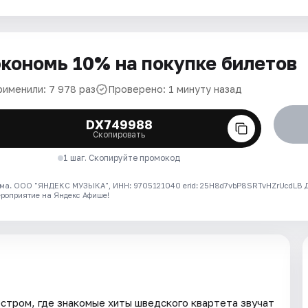
кономь 10% на покупке билетов
рименили: 7 978 раз
Проверено: 1 минуту назад
DX749988
Скопировать
1 шаг. Скопируйте промокод
ма. ООО "ЯНДЕКС МУЗЫКА", ИНН: 9705121040 erid: 25H8d7vbP8SRTvHZrUcdLB
ероприятие на Яндекс Афише!
стром, где знакомые хиты шведского квартета звучат