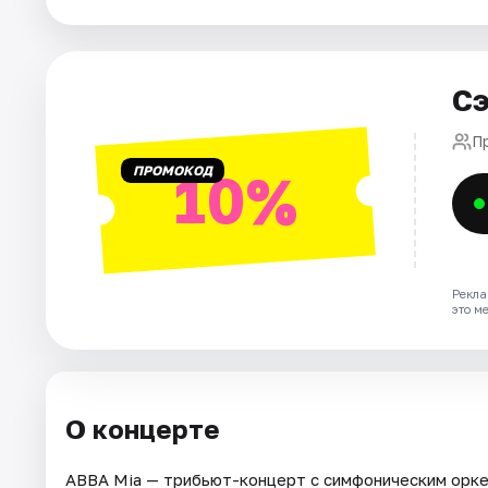
Города
Сэ
Площадки
П
Артисты
ПРОМОКОД
10%
Рейтинги
Рекла
это м
О концерте
ABBA Mia — трибьют-концерт с симфоническим орке