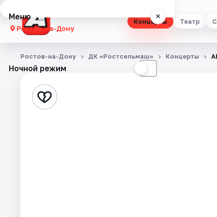
Меню
×
Концерты
Театр
С
Ростов-на-Дону
Концерты
Ростов-на-Дону
ДК «Ростсельмаш»
Концерты
A
Ночной режим
☀
☾
Театр
Стендап
Выставки
Квесты
Экскурсии
Спорт
События