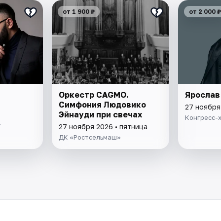
от 1 900 ₽
от 2 000 ₽
Оркестр CAGMO.
Ярослав
Симфония Людовико
27 ноября
Эйнауди при свечах
Конгресс-
У
27 ноября 2026 • пятница
ДК «Ростсельмаш»