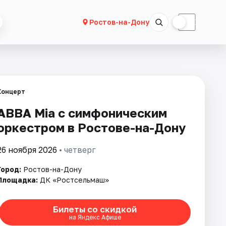
☀
☾
Ростов-на-Дону
Концерт
ABBA Mia с симфоническим
оркестром в Ростове-на-Дону
26 ноября 2026
• четверг
Город:
Ростов-на-Дону
Площадка:
ДК «Ростсельмаш»
Билеты со скидкой
на Яндекс Афише