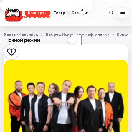
Меню
×
Концерты
Театр
Стендап
Ханты-Мансийск
Концерты
Ханты-Мансийск
Дворец Искусств «Нефтянник»
Конце
Ночной режим
☀
☾
Театр
Стендап
События
Города
Площадки
Артисты