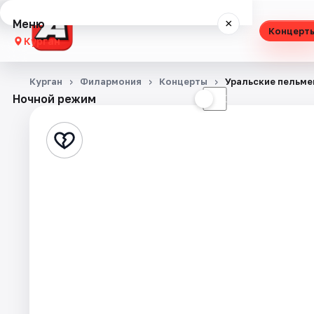
Меню
×
Концерт
Курган
Концерты
Курган
Филармония
Концерты
Уральские пельме
Ночной режим
☀
☾
Театр
Стендап
Выставки
Экскурсии
События
Города