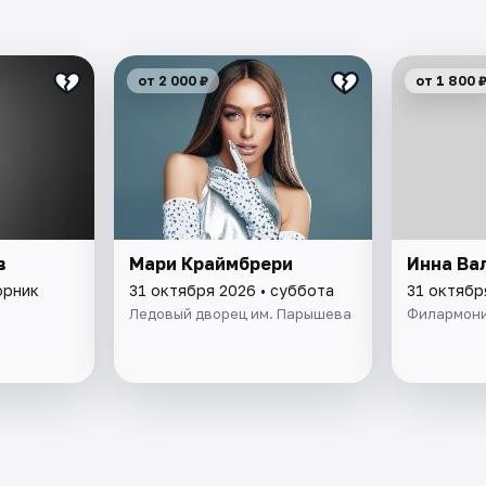
от 2 000 ₽
от 1 800 
в
Мари Краймбрери
Инна Ва
орник
31 октября 2026 • суббота
31 октябр
Ледовый дворец им. Парышева
Филармон