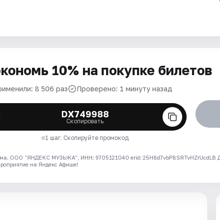
кономь 10% на покупке билетов
рименили: 8 506 раз
Проверено: 1 минуту назад
DX749988
Скопировать
1 шаг. Скопируйте промокод
ма. ООО "ЯНДЕКС МУЗЫКА", ИНН: 9705121040 erid: 25H8d7vbP8SRTvHZrUcdLB
ероприятие на Яндекс Афише!