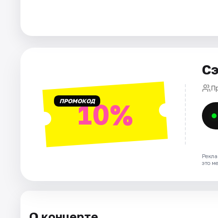
Площадки
Артисты
Рейтинги
Сэ
П
ПРОМОКОД
10%
Рекла
это м
О концерте