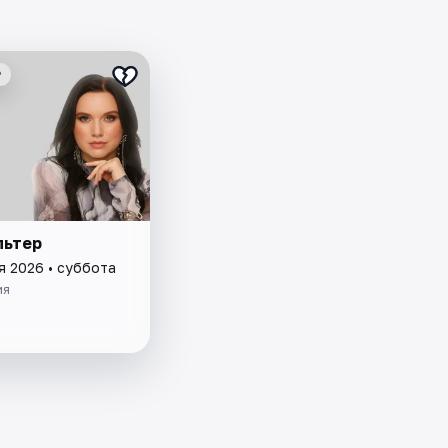
₽
льтер
я 2026 • суббота
ия