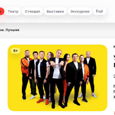
ы
Театр
Стендап
Выставки
Экскурсии
Ещё
ни. Лучшее
6+