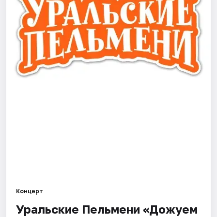
Города
Площадки
Артисты
Рейтинги
Концерт
Уральские Пельмени «Дожуем