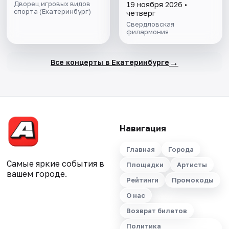
программы Алексея
Дворец игровых видов
19 ноября 2026 •
спорта (Екатеринбург)
Кудинова
четверг
Свердловская
филармония
→
Все концерты в Екатеринбурге
Навигация
Главная
Города
Самые яркие события в
Площадки
Артисты
вашем городе.
Рейтинги
Промокоды
О нас
Возврат билетов
Политика