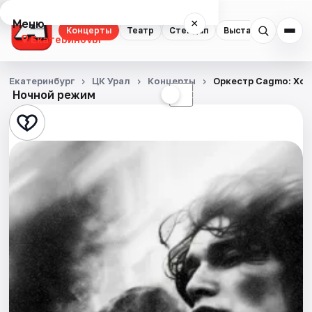
Меню
×
Концерты
Театр
Стендап
Выставки
Квест
Екатеринбург
Концерты
Екатеринбург
ЦК Урал
Концерты
Оркестр Cagmo: Хор
Ночной режим
☀
☾
Театр
Стендап
Выставки
Квесты
Экскурсии
Спорт
События