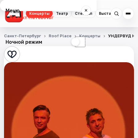
Меню
×
Концерты
Театр
Стендап
Выставки
Квест
Санкт-Петербург
Концерты
Санкт-Петербург
Roof Place
Концерты
УНДЕРВУД НА
Ночной режим
☀
☾
Театр
Стендап
Выставки
Квесты
Экскурсии
Спорт
События