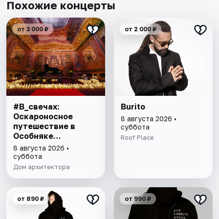
Похожие концерты
от 3 000 ₽
от 2 000 ₽
#В_свечах:
Burito
Оскароносное
8 августа 2026 •
путешествие в
суббота
Особняке
Roof Place
Половцова
8 августа 2026 •
суббота
Дом архитектора
от 890 ₽
от 990 ₽