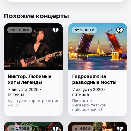
Похожие концерты
от 1 000 ₽
от 2 800 ₽
Виктор. Любимые
Гидровояж на
хиты легенды
разводные мосты
7 августа 2026 •
7 августа 2026 •
пятница
пятница
Культурное пространство
Причал на
«АТС»
Университетской
набережной, 13
от 1 700 ₽
от 600 ₽