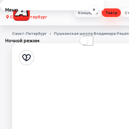
Меню
×
Концерты
Театр
С
Санкт-Петербург
Концерты
Санкт-Петербург
Пушкинская школа Владимира Рецеп
Ночной режим
☀
☾
Театр
Стендап
Выставки
Квесты
Экскурсии
Спорт
События