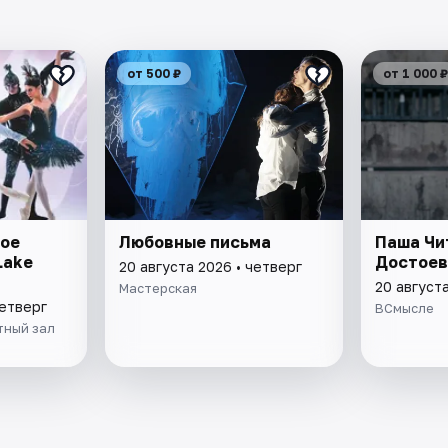
от 500 ₽
от 1 000 ₽
ное
Любовные письма
Паша Чи
Lake
Достоев
20 августа 2026 • четверг
20 августа
Мастерская
четверг
ВСмысле
тный зал