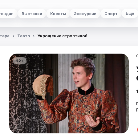
тендап
Выставки
Квесты
Экскурсии
Спорт
Ещё
тера
Театр
Укрощение строптивой
12+