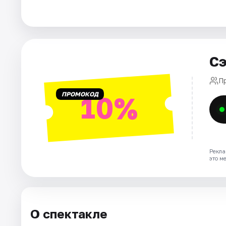
Города
Площадки
Сэ
Артисты
П
ПРОМОКОД
10%
Рейтинги
Рекла
это м
О спектакле