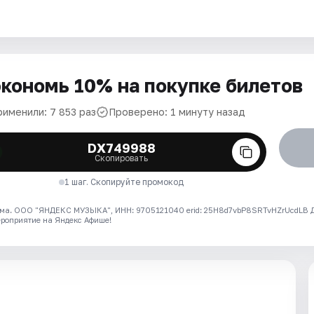
кономь 10% на покупке билетов
рименили: 7 853 раз
Проверено: 1 минуту назад
DX749988
Скопировать
1 шаг. Скопируйте промокод
ма. ООО "ЯНДЕКС МУЗЫКА", ИНН: 9705121040 erid: 25H8d7vbP8SRTvHZrUcdLB
ероприятие на Яндекс Афише!