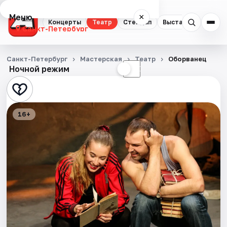
Меню
×
Концерты
Театр
Стендап
Выставки
Квест
Санкт-Петербург
Концерты
Санкт-Петербург
Мастерская
Театр
Оборванец
Ночной режим
☀
☾
Театр
Стендап
16+
Выставки
Квесты
Экскурсии
Спорт
События