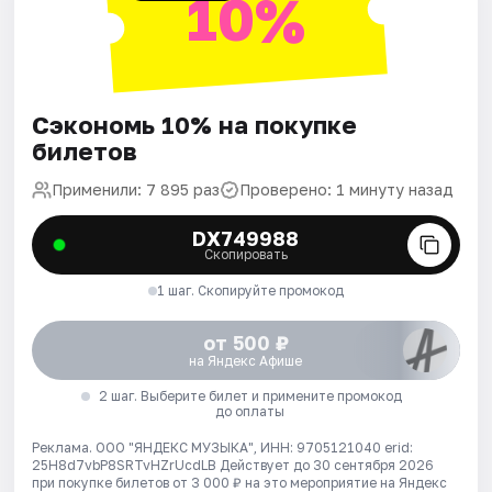
10%
Сэкономь 10% на покупке
билетов
Применили: 7 895 раз
Проверено: 1 минуту назад
DX749988
Скопировать
1 шаг. Скопируйте промокод
от 500 ₽
на Яндекс Афише
2 шаг. Выберите билет и примените промокод
до оплаты
Реклама. ООО "ЯНДЕКС МУЗЫКА", ИНН: 9705121040 erid:
25H8d7vbP8SRTvHZrUcdLB
Действует до 30 сентября 2026
при покупке билетов от 3 000 ₽ на это мероприятие на Яндекс