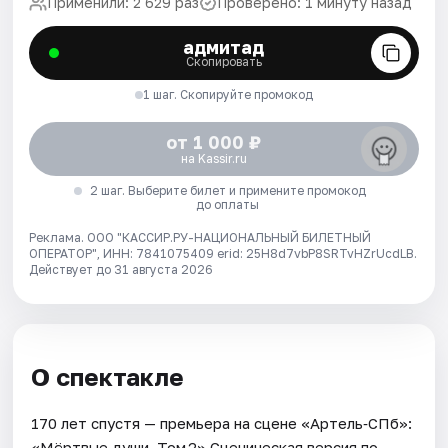
Применили: 2 629 раз
Проверено: 1 минуту назад
адмитад
Скопировать
1 шаг. Скопируйте промокод
от 1 000 ₽
на Kassir.ru
2 шаг. Выберите билет и примените промокод
до оплаты
Реклама. ООО "КАССИР.РУ-НАЦИОНАЛЬНЫЙ БИЛЕТНЫЙ
ОПЕРАТОР", ИНН: 7841075409 erid: 25H8d7vbP8SRTvHZrUcdLB.
Действует до 31 августа 2026
О спектакле
170 лет спустя — премьера на сцене «Артель‑СПб»:
«Мёртвые души. Том 2».Сценическая версия по