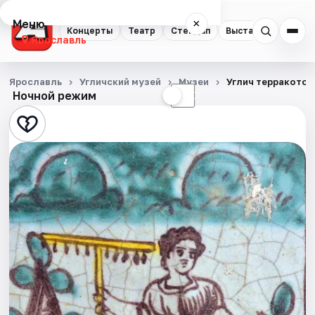
Меню
×
Концерты
Театр
Стендап
Выставки
Квест
Ярославль
Концерты
Ярославль
Угличский музей
Музеи
Углич терракотов
Ночной режим
☀
☾
Театр
Стендап
Выставки
Квесты
Экскурсии
События