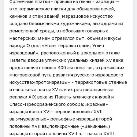
Солнечные плитки - пряники из глины - изразцы —
это керамические плитки для облицовки печей,
каминов и стен зданий. Изразцовое искусство
создано безымянными художниками, выходцами из
ремесленной среды, в небольших гончарных
мастерских. В нем отразился быт, обычаи и вкусы
народа.Отдел «Углич терракотовый, Углич
изразцовый», расположенный в цокольном этаже
Палаты дворца угличских удельных князей XV века,
представляет свыше 400 экспонатов, отражающих
многовековой путь развития русского изразцового
искусства:«протоизразцы» - терракотовые стенные
и напольные плиты XV в. и их реставрационные
реплики XIX века из Палаты угличских князей и
Спасо-Преображенского собора;«красные»
изразцы конца XVI– первой половины XVII
вв.;«муравленые» рельефные изразцы второй
половины XVII вв.;полихромные («ценинные»)
изразцы второй половины XVII в. – начала XVIII