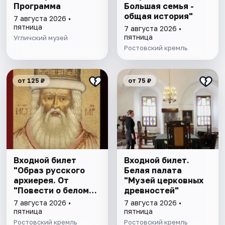
Программа
Большая семья -
общая история"
7 августа 2026 •
пятница
7 августа 2026 •
пятница
Угличский музей
Ростовский кремль
от 125 ₽
от 75 ₽
Входной билет
Входной билет.
"Образ русского
Белая палата
архиерея. От
"Музей церковных
"Повести о белом
древностей"
клобуке" до
7 августа 2026 •
7 августа 2026 •
восстановления
пятница
пятница
патриаршества"
Ростовский кремль
Ростовский кремль