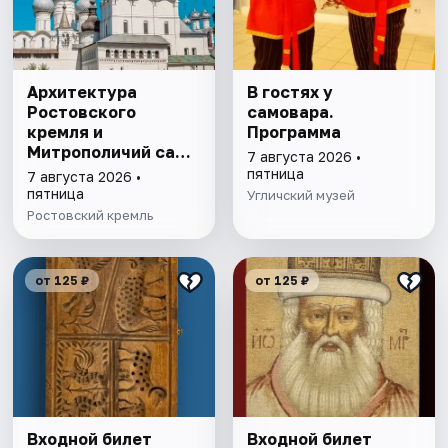
Архитектура
В гостях у
Ростовского
самовара.
кремля и
Программа
Митрополичий сад,
7 августа 2026 •
выставка
пятница
7 августа 2026 •
"Митрополичье
пятница
Угличский музей
варенье"
Ростовский кремль
от 125 ₽
от 125 ₽
Входной билет
Входной билет