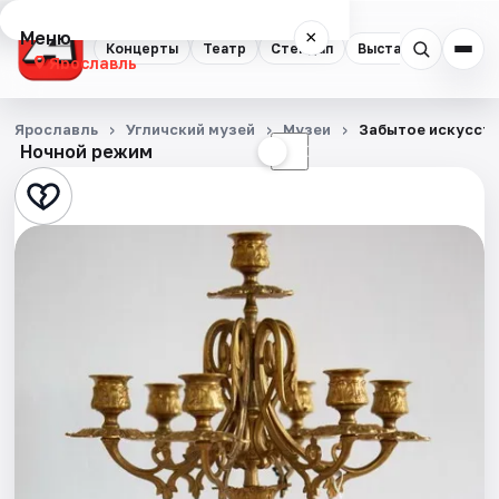
Меню
×
Концерты
Театр
Стендап
Выставки
Квест
Ярославль
Концерты
Ярославль
Угличский музей
Музеи
Забытое искусств
Ночной режим
☀
☾
Театр
Стендап
Выставки
Квесты
Экскурсии
События