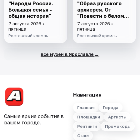
"Народы России.
"Образ русского
Большая семья -
архиерея. От
общая история"
"Повести о белом
клобуке" до
7 августа 2026 •
7 августа 2026 •
восстановления
пятница
пятница
патриаршества"
Ростовский кремль
Ростовский кремль
→
Все музеи в Ярославле
Навигация
Главная
Города
Самые яркие события в
Площадки
Артисты
вашем городе.
Рейтинги
Промокоды
О нас