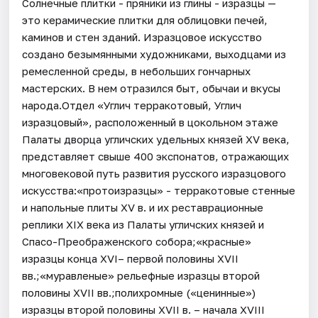
Солнечные плитки - пряники из глины - изразцы —
это керамические плитки для облицовки печей,
каминов и стен зданий. Изразцовое искусство
создано безымянными художниками, выходцами из
ремесленной среды, в небольших гончарных
мастерских. В нем отразился быт, обычаи и вкусы
народа.Отдел «Углич терракотовый, Углич
изразцовый», расположенный в цокольном этаже
Палаты дворца угличских удельных князей XV века,
представляет свыше 400 экспонатов, отражающих
многовековой путь развития русского изразцового
искусства:«протоизразцы» - терракотовые стенные
и напольные плиты XV в. и их реставрационные
реплики XIX века из Палаты угличских князей и
Спасо-Преображенского собора;«красные»
изразцы конца XVI– первой половины XVII
вв.;«муравленые» рельефные изразцы второй
половины XVII вв.;полихромные («ценинные»)
изразцы второй половины XVII в. – начала XVIII