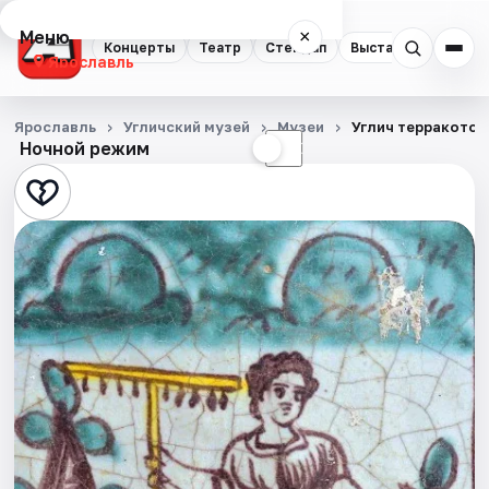
Меню
×
Концерты
Театр
Стендап
Выставки
Квест
Ярославль
Концерты
Ярославль
Угличский музей
Музеи
Углич терракотов
Ночной режим
☀
☾
Театр
Стендап
Выставки
Квесты
Экскурсии
События