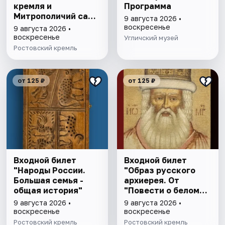
кремля и
Программа
Митрополичий сад,
9 августа 2026 •
выставка
воскресенье
9 августа 2026 •
"Митрополичье
воскресенье
Угличский музей
варенье"
Ростовский кремль
от 125 ₽
от 125 ₽
Входной билет
Входной билет
"Народы России.
"Образ русского
Большая семья -
архиерея. От
общая история"
"Повести о белом
клобуке" до
9 августа 2026 •
9 августа 2026 •
восстановления
воскресенье
воскресенье
патриаршества"
Ростовский кремль
Ростовский кремль