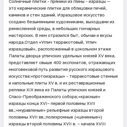
Солнечные плитки - пряники из глины - изразцы —
это керамические плитки для облицовки печей,
каминов и стен зданий. Изразцовое искусство
создано безымянными художниками, выходцами из
ремесленной среды, в небольших гончарных
мастерских. В нем отразился быт, обычаи и вкусы
народа.Отдел «Углич терракотовый, Углич
изразцовый», расположенный в цокольном этаже
Палаты дворца угличских удельных князей XV века,
представляет свыше 400 экспонатов, отражающих
многовековой путь развития русского изразцового
искусства:«протоизразцы» - терракотовые стенные
и напольные плиты XV в. и их реставрационные
реплики XIX века из Палаты угличских князей и
Спасо-Преображенского собора;«красные»
изразцы конца XVI– первой половины XVII
вв.;«муравленые» рельефные изразцы второй
половины XVII вв.;полихромные («ценинные»)
изразцы второй половины XVII в. – начала XVIII