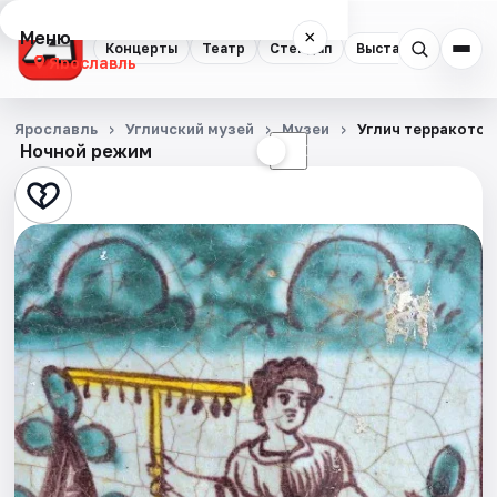
Меню
×
Концерты
Театр
Стендап
Выставки
Квест
Ярославль
Концерты
Ярославль
Угличский музей
Музеи
Углич терракотов
Ночной режим
☀
☾
Театр
Стендап
Выставки
Квесты
Экскурсии
События