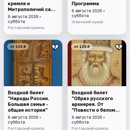
кремля и
Программа
Митрополичий сад,
8 августа 2026 •
выставка
суббота
8 августа 2026 •
"Митрополичье
суббота
Угличский музей
варенье"
Ростовский кремль
от 125 ₽
от 125 ₽
Входной билет
Входной билет
"Народы России.
"Образ русского
Большая семья -
архиерея. От
общая история"
"Повести о белом
клобуке" до
8 августа 2026 •
8 августа 2026 •
восстановления
суббота
суббота
патриаршества"
Ростовский кремль
Ростовский кремль