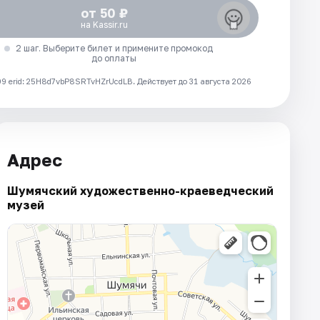
от 50 ₽
на Kassir.ru
2 шаг. Выберите билет и примените промокод
до оплаты
 erid: 25H8d7vbP8SRTvHZrUcdLB.
Действует до 31 августа 2026
Адрес
Шумячский художественно-краеведческий
музей