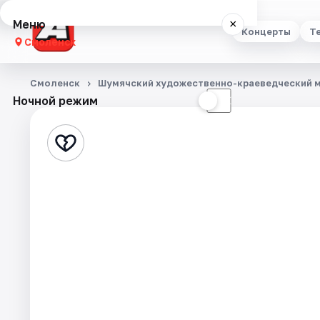
Меню
×
Концерты
Т
Смоленск
Концерты
Смоленск
Шумячский художественно-краеведческий 
Ночной режим
☀
☾
Театр
Стендап
Выставки
Экскурсии
Спорт
События