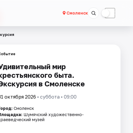
☀
☾
Смоленск
скурсия
Событие
Удивительный мир
крестьянского быта.
Экскурсия в Смоленске
31 октября 2026
• суббота • 09:00
Город:
Смоленск
Площадка:
Шумячский художественно-
краеведческий музей