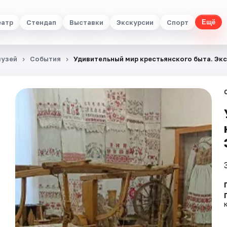
еатр
Стендап
Выставки
Экскурсии
Спорт
Ещё
музей
События
Удивительный мир крестьянского быта. Эк