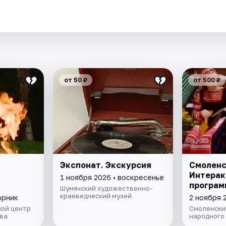
.
от 50 ₽
от 500 ₽
Экспонат. Экскурсия
Смоленс
Интерак
1 ноября 2026 • воскресенье
програм
Шумячский художественно-
краеведческий музей
орник
2 ноября 
ой центр
Смоленски
ва
народного