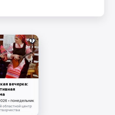
кая вечерка:
тивная
ма
2026 • понедельник
й областной центр
 творчества