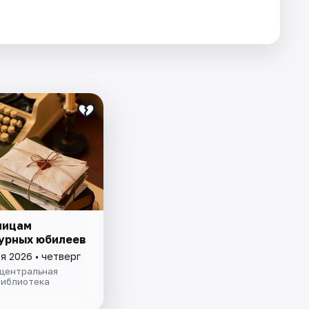
ницам
урных юбилеев
я 2026 • четверг
 центральная
библиотека