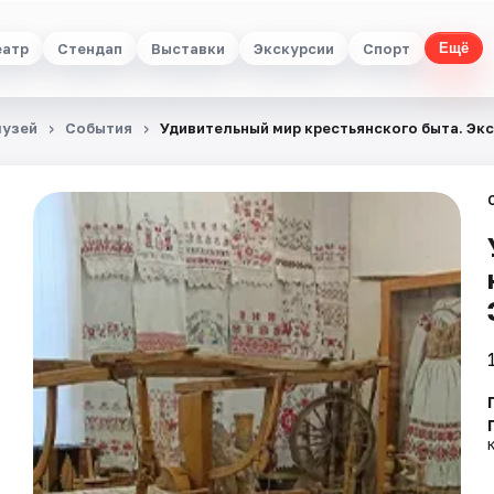
еатр
Стендап
Выставки
Экскурсии
Спорт
Ещё
музей
События
Удивительный мир крестьянского быта. Эк