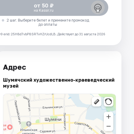
от 50 ₽
на Kassir.ru
2 шаг. Выберите билет и примените промокод
до оплаты
 erid: 25H8d7vbP8SRTvHZrUcdLB.
Действует до 31 августа 2026
Адрес
Шумячский художественно-краеведческий
музей