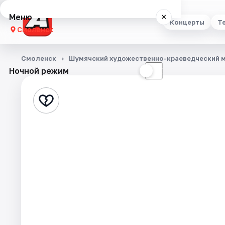
Меню
×
Концерты
Т
Смоленск
Концерты
Смоленск
Шумячский художественно-краеведческий 
Ночной режим
☀
☾
Театр
Стендап
Выставки
Экскурсии
Спорт
События