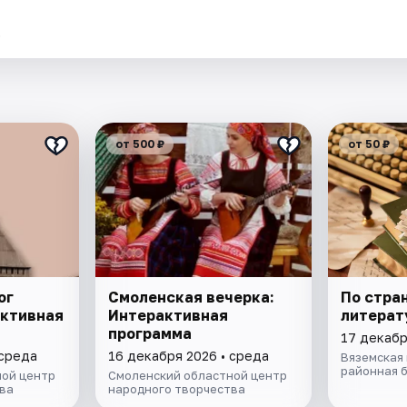
.
от 500 ₽
от 50 ₽
ог
Смоленская вечерка:
По стра
активная
Интерактивная
литерат
программа
17 декабр
 среда
16 декабря 2026 • среда
Вяземская
районная 
ой центр
Смоленский областной центр
ва
народного творчества