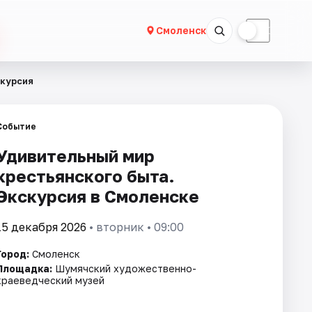
☀
☾
Смоленск
скурсия
Событие
Удивительный мир
крестьянского быта.
Экскурсия в Смоленске
15 декабря 2026
• вторник • 09:00
Город:
Смоленск
Площадка:
Шумячский художественно-
краеведческий музей