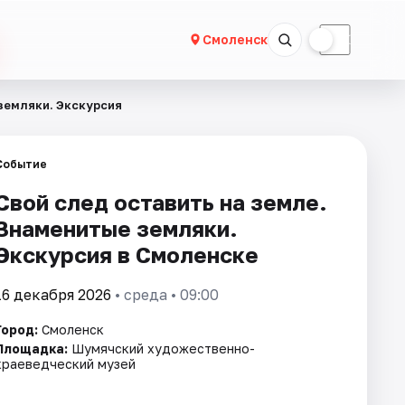
☀
☾
Смоленск
земляки. Экскурсия
Событие
Свой след оставить на земле.
Знаменитые земляки.
Экскурсия в Смоленске
16 декабря 2026
• среда • 09:00
Город:
Смоленск
Площадка:
Шумячский художественно-
краеведческий музей