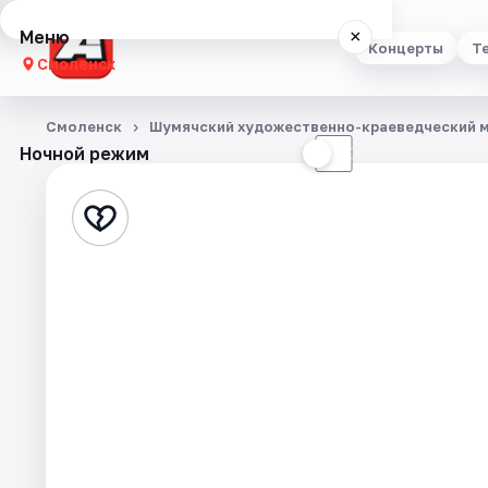
Меню
×
Концерты
Т
Смоленск
Концерты
Смоленск
Шумячский художественно-краеведческий 
Ночной режим
☀
☾
Театр
Стендап
Выставки
Экскурсии
Спорт
События