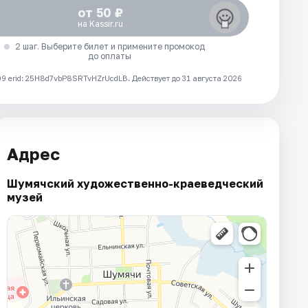
от 50 ₽
на Kassir.ru
2 шаг. Выберите билет и примените промокод
до оплаты
 erid: 25H8d7vbP8SRTvHZrUcdLB.
Действует до 31 августа 2026
Адрес
Шумячский художественно-краеведческий
музей