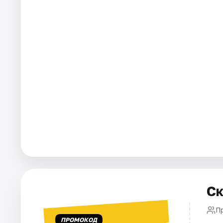
Города
Площадки
Артисты
Рейтинги
Ск
П
ПРОМОКОД