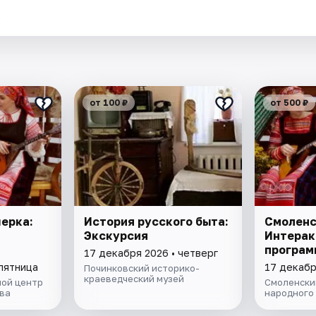
.
от 100 ₽
от 500 ₽
ерка:
История русского быта:
Смоленс
Экскурсия
Интерак
програм
17 декабря 2026 • четверг
 пятница
17 декабр
Починковский историко-
краеведческий музей
ой центр
Смоленски
ва
народного