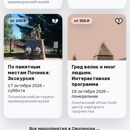
краеведческий музей
от 200 ₽
от 300 ₽
По памятным
Град велик и мног
местам Починка:
людьми.
Экскурсия
Интерактивная
программа
17 октября 2026 •
суббота
19 октября 2026 •
понедельник
Починковский историко-
краеведческий музей
Смоленский областной
центр народного
творчества
→
Все мероприятия в Смоленске