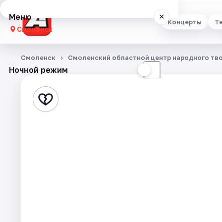
Меню
×
Концерты
Т
Смоленск
Концерты
Смоленск
Смоленский областной центр народного тв
Ночной режим
☀
☾
Театр
Стендап
Выставки
Экскурсии
Спорт
События