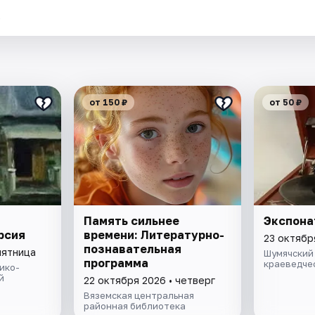
.
от 150 ₽
от 50 ₽
Память сильнее
Экспона
рсия
времени: Литературно-
23 октябр
познавательная
пятница
Шумячский
программа
краеведче
ико-
й
22 октября 2026 • четверг
Вяземская центральная
районная библиотека