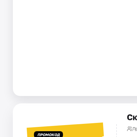
Города
Площадки
Артисты
Рейтинги
Ск
П
ПРОМОКОД