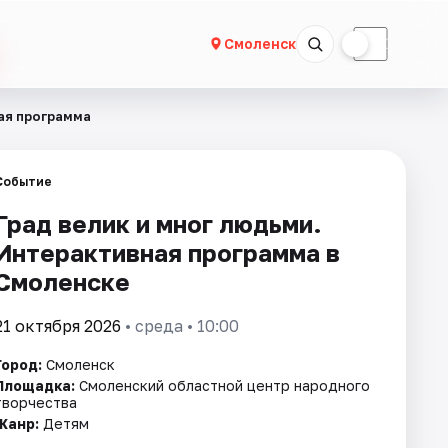
☀
☾
Смоленск
ная программа
Событие
Град велик и мног людьми.
Интерактивная программа в
Смоленске
21 октября 2026
• среда • 10:00
Город:
Смоленск
Площадка:
Смоленский областной центр народного
творчества
Жанр:
Детям