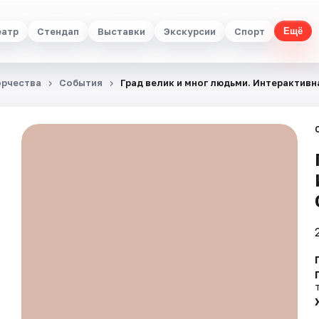
еатр
Стендап
Выставки
Экскурсии
Спорт
Ещё
орчества
События
Град велик и мног людьми. Интерактив