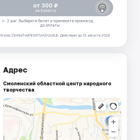
от 300 ₽
на Kassir.ru
2 шаг. Выберите билет и примените промокод
до оплаты
 erid: 25H8d7vbP8SRTvHZrUcdLB.
Действует до 31 августа 2026
Адрес
Смоленский областной центр народного
творчества