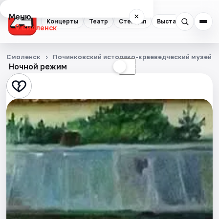
Меню
×
Концерты
Театр
Стендап
Выставки
Экску
Смоленск
Концерты
Смоленск
Починковский историко-краеведческий музей
Ночной режим
☀
☾
Театр
Стендап
Выставки
Экскурсии
Спорт
События