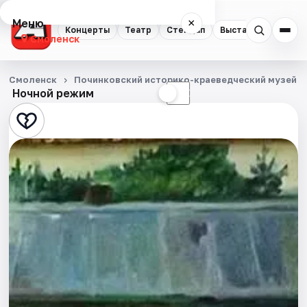
Меню
×
Концерты
Театр
Стендап
Выставки
Экску
Смоленск
Концерты
Смоленск
Починковский историко-краеведческий музей
Ночной режим
☀
☾
Театр
Стендап
Выставки
Экскурсии
Спорт
События