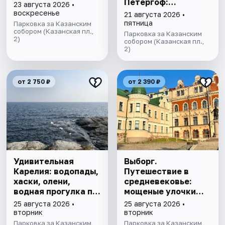
Петергоф:
23 августа 2026 •
"Янтарная комната
воскресенье
21 августа 2026 •
и Фонтаны
пятница
Парковка за Казанским
собором (Казанская пл.,
Петергофа за 1
Парковка за Казанским
2)
день"
собором (Казанская пл.,
2)
от 2 750 ₽
от 2 390 ₽
Удивительная
Выборг.
Карелия: водопады,
Путешествие в
хаски, олени,
средневековье:
водная прогулка по
мощеные улочки
Ладожским шхерам
старого города,
25 августа 2026 •
25 августа 2026 •
на ладье,
рецепт
вторник
вторник
посещение рыбной
Выборгского
Парковка за Казанским
Парковка за Казанским