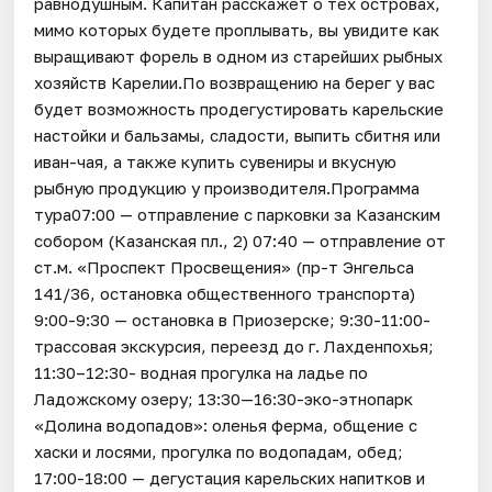
равнодушным. Капитан расскажет о тех островах,
мимо которых будете проплывать, вы увидите как
выращивают форель в одном из старейших рыбных
хозяйств Карелии.По возвращению на берег у вас
будет возможность продегустировать карельские
настойки и бальзамы, сладости, выпить сбитня или
иван-чая, а также купить сувениры и вкусную
рыбную продукцию у производителя.Программа
тура07:00 — отправление с парковки за Казанским
собором (Казанская пл., 2) 07:40 — отправление от
ст.м. «Проспект Просвещения» (пр-т Энгельса
141/36, остановка общественного транспорта)
9:00-9:30 — остановка в Приозерске; 9:30-11:00-
трассовая экскурсия, переезд до г. Лахденпохья;
11:30–12:30- водная прогулка на ладье по
Ладожскому озеру; 13:30—16:30-эко-этнопарк
«Долина водопадов»: оленья ферма, общение с
хаски и лосями, прогулка по водопадам, обед;
17:00-18:00 — дегустация карельских напитков и