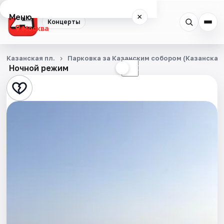
Меню
×
Концерты
Москва
Концерты
Казанская пл.
Парковка за Казанским собором (Казанская п
Ночной режим
☀
☾
Города
Площадки
Артисты
Рейтинги