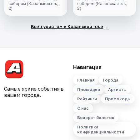
фермы.
собором (Казанская пл.,
кренделя и легенды
собором (Казанская пл.,
2)
2)
парка Монрепо.
→
Все туристам в Казанской пл.е
Навигация
Главная
Города
Самые яркие события в
Площадки
Артисты
вашем городе.
Рейтинги
Промокоды
О нас
Возврат билетов
Политика
конфиденциальности