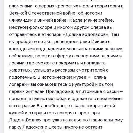
племенами, о первых крепостях и роли территории в
Великой Отечественной войне, об истории
Финляндии и Зимней войне, Карле Маннергейме,
местном фольклоре и многом другом.Сперва вы
отправитесь в этнопарк «Долина водопадов». Там
вы пройдёте по экотропе вдоль реки Иййоки с
каскадными водопадами и успокаивающими лесными
пейзажами, посетите ферму с северными оленями и
лосями, где сможете покормить и погладить
животных, услышать рассказы смотрителей о
подопечных. В историческом музее «Поляна
лопарей» вы ознакомитесь с культурой и бытом
первых жителей Приладожья, в питомнике с хаски —
погладите пушистых собак и сделаете с ними милые
фотографии.Вы пообедаете в кафе с карельской
кухней и отправитесь покорять просторы
Ладоги.Водная прогулка на ладье по Национальному
парку Ладожские шхеры никого не оставит