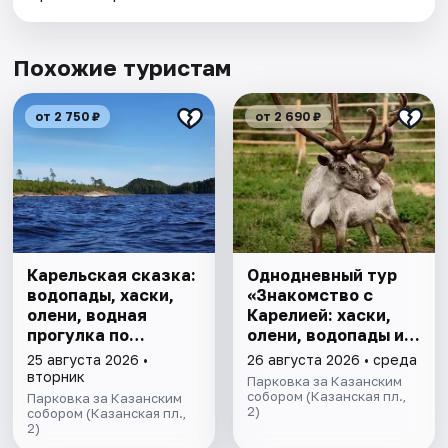
Похожие туристам
от 2 750 ₽
от 2 690 ₽
Карельская сказка:
Однодневный тур
водопады, хаски,
«Знакомство с
олени, водная
Карелией: хаски,
прогулка по
олени, водопады и
Ладожским шхерам
горный парк
25 августа 2026 •
26 августа 2026 • среда
на катере,
"Рускеала»
вторник
Парковка за Казанским
знакомство с
собором (Казанская пл.,
Парковка за Казанским
2)
лютеранской
собором (Казанская пл.,
2)
кирхой.