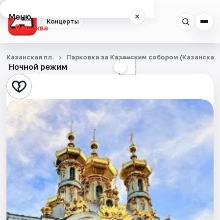
Меню
×
Концерты
Москва
Концерты
Казанская пл.
Парковка за Казанским собором (Казанская п
Ночной режим
☀
☾
Города
Площадки
Артисты
Рейтинги