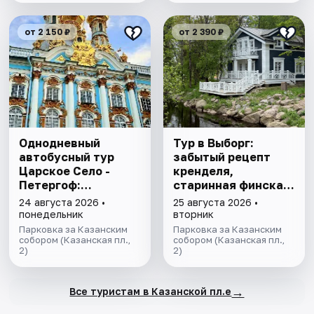
от 2 150 ₽
от 2 390 ₽
Однодневный
Тур в Выборг:
автобусный тур
забытый рецепт
Царское Село -
кренделя,
Петергоф:
старинная финская
"Янтарная комната
усадьба и вкус
24 августа 2026 •
25 августа 2026 •
и Фонтаны
настоящего живого
понедельник
вторник
Петергофа за 1
пива
Парковка за Казанским
Парковка за Казанским
день"
собором (Казанская пл.,
собором (Казанская пл.,
2)
2)
→
Все туристам в Казанской пл.е