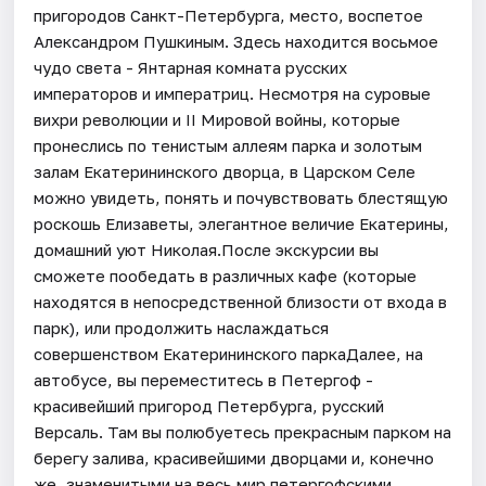
пригородов Санкт-Петербурга, место, воспетое
Александром Пушкиным. Здесь находится восьмое
чудо света - Янтарная комната русских
императоров и императриц. Несмотря на суровые
вихри революции и II Мировой войны, которые
пронеслись по тенистым аллеям парка и золотым
залам Екатерининского дворца, в Царском Селе
можно увидеть, понять и почувствовать блестящую
роскошь Елизаветы, элегантное величие Екатерины,
домашний уют Николая.После экскурсии вы
сможете пообедать в различных кафе (которые
находятся в непосредственной близости от входа в
парк), или продолжить наслаждаться
совершенством Екатерининского паркаДалее, на
автобусе, вы переместитесь в Петергоф -
красивейший пригород Петербурга, русский
Версаль. Там вы полюбуетесь прекрасным парком на
берегу залива, красивейшими дворцами и, конечно
же, знаменитыми на весь мир петергофскими