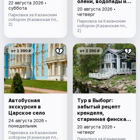
олени, водопады и
22 августа 2026 •
горный парк
суббота
20 августа 2026 •
"Рускеала»
четверг
Парковка за Казанским
собором (Казанская пл.,
Парковка за Казанским
2)
собором (Казанская пл.,
2)
от 1 390 ₽
от 2 390 ₽
Автобусная
Тур в Выборг:
экскурсия в
забытый рецепт
Царское село
кренделя,
старинная финская
24 августа 2026 •
усадьба и вкус
понедельник
20 августа 2026 •
настоящего живого
четверг
Парковка за Казанским
собором (Казанская пл.,
пива
Парковка за Казанским