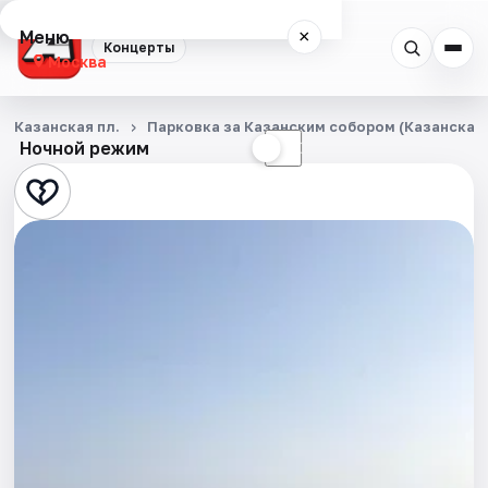
Меню
×
Концерты
Москва
Концерты
Казанская пл.
Парковка за Казанским собором (Казанская п
Ночной режим
☀
☾
Города
Площадки
Артисты
Рейтинги