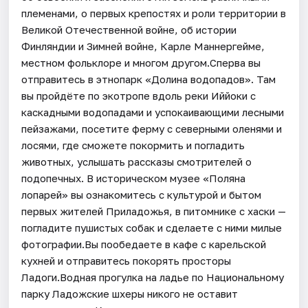
племенами, о первых крепостях и роли территории в
Великой Отечественной войне, об истории
Финляндии и Зимней войне, Карле Маннергейме,
местном фольклоре и многом другом.Сперва вы
отправитесь в этнопарк «Долина водопадов». Там
вы пройдёте по экотропе вдоль реки Иййоки с
каскадными водопадами и успокаивающими лесными
пейзажами, посетите ферму с северными оленями и
лосями, где сможете покормить и погладить
животных, услышать рассказы смотрителей о
подопечных. В историческом музее «Поляна
лопарей» вы ознакомитесь с культурой и бытом
первых жителей Приладожья, в питомнике с хаски —
погладите пушистых собак и сделаете с ними милые
фотографии.Вы пообедаете в кафе с карельской
кухней и отправитесь покорять просторы
Ладоги.Водная прогулка на ладье по Национальному
парку Ладожские шхеры никого не оставит