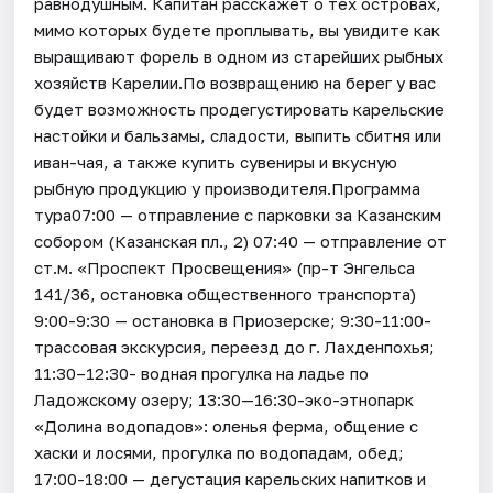
равнодушным. Капитан расскажет о тех островах,
мимо которых будете проплывать, вы увидите как
выращивают форель в одном из старейших рыбных
хозяйств Карелии.По возвращению на берег у вас
будет возможность продегустировать карельские
настойки и бальзамы, сладости, выпить сбитня или
иван-чая, а также купить сувениры и вкусную
рыбную продукцию у производителя.Программа
тура07:00 — отправление с парковки за Казанским
собором (Казанская пл., 2) 07:40 — отправление от
ст.м. «Проспект Просвещения» (пр-т Энгельса
141/36, остановка общественного транспорта)
9:00-9:30 — остановка в Приозерске; 9:30-11:00-
трассовая экскурсия, переезд до г. Лахденпохья;
11:30–12:30- водная прогулка на ладье по
Ладожскому озеру; 13:30—16:30-эко-этнопарк
«Долина водопадов»: оленья ферма, общение с
хаски и лосями, прогулка по водопадам, обед;
17:00-18:00 — дегустация карельских напитков и